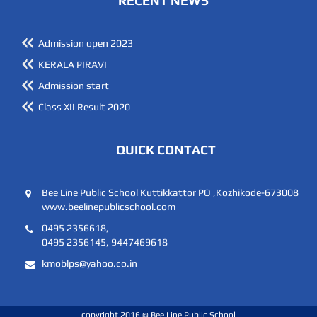
RECENT NEWS
Admission open 2023
KERALA PIRAVI
Admission start
Class XII Result 2020
QUICK CONTACT
Bee Line Public School Kuttikkattor PO ,Kozhikode-673008
www.beelinepublicschool.com
0495 2356618,
0495 2356145, 9447469618
kmoblps@yahoo.co.in
copyright 2016 @ Bee Line Public School