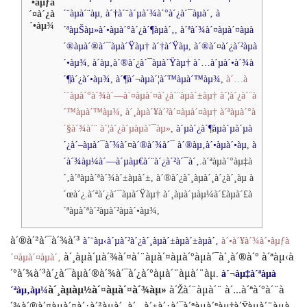
´•àµƒà
´¨àµà´¨àµ
,
à´†à´¨à´µà´¾à´°à´¿à´¯àµà´‚
à
´¤à´¿à
´•àµ¾
´ªàµŠàµ»à´•àµà´°à´¿à´¶àµà´‚
,
à´ªà´¾à´¤àµà´¤àµà
´®àµà´®à´¯àµà´Ÿàµ†
à´†à´Ÿàµ
,
à´®à´¤à´¿à´²àµà
´•àµ¾
,
à´­àµ‚à´®à´¿à´¯àµà´Ÿàµ†
à´…à´µà´•à´¾à
´¶à´¿à´•àµ¾
,
à´¶à´¬àµà´¦à´™àµà´™àµ¾
,
à´…à
´¨àµà´°à´¾à´—à´¤àµà´¤à´¿à´¨àµà´±àµ†
à´¦à´¿à´¨à
´™àµà´™àµ¾
,
à´¸àµà´¥à´²à´¤àµà´¤àµ†
à´ªàµà´°à
´§à´¾à´¨
à´¦à´¿à´µàµà´¯àµ»
,
à´µà´¿à´¶àµà´µà´µà
´¿à´–àµà´¯à´¾à´¤à´®à´¾à´¯
à´®àµ‚à´•àµà´•àµ
,
à
´­à´¾àµ¼à´—à´µàµ€à´¨à´¿à´²à´¯à´‚
.
à´ªàµà´°àµ‡à
´‚à´ªàµà´ªà´¾à´±àµà´±
,
à´®à´¿à´¸àµà´¸à´¿à´¸àµ
à
´œà´¿
.
à´ªà´¿à´¯àµà´Ÿàµ†
à´¸àµà´µàµ¼à´£àµà´£à
´ªàµà´ªà´²àµà´²àµà´•àµ¾
,
à´®à´²à´¯à´¾à´³
à´¨àµ‹à´µà´²à´¿à´¸àµà´±àµà´±àµà´‚
à´•à´¥à´¾à´•àµƒà
à´¸àµà´µà´¾à´¤à´¨àµà´¤àµà´°àµà´¯à´¸à´®à´°
à´ªàµ‹à
´¤àµà´¤àµà´‚
´°à´¾à´³à´¿à´¯àµà´®à´¾à´¯à´¿à´°àµà´¨àµà´¨àµ
.
à´¬àµ‡à´ªàµà
à´¸àµàµ½à´¤àµà´¤à´¾àµ»
à´Žà´¨àµà´¨
à´…à´ªà´°à´¨à
´ªàµ‚àµ¼
´¾à´®à´¤àµà´¤à´¿à´²àµà´‚
à´…à´±à´¿à´¯à´ªàµà´ªàµ†à´Ÿàµà´¨àµà