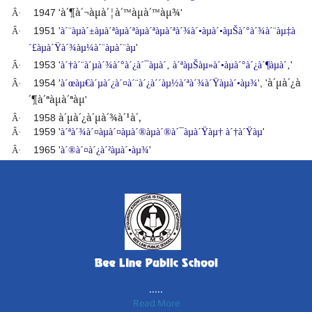
à´¶à´¬àµà´¦à´™àµà´™àµ¾
1947 '
'
Â·
1951 '
Â·
à´¨àµà´±àµà´ªàµà´ªàµà´ªàµà´ªà´¾à´•àµà´•àµŠà´°à´¾à´¨àµ‡à
'
´£àµà´Ÿà´¾àµ¼à´¨àµà´¨àµ
1953 '
'
Â·
à´†à´¨à´µà´¾à´°à´¿à´¯àµà´‚
à´ªàµŠàµ»à´•àµà´°à´¿à´¶àµà´‚
à´µà´¿à
1954 '
', '
Â·
à´œàµ€à´µà´¿à´¤à´¨à´¿à´´àµ½à´ªà´¾à´Ÿàµà´•àµ¾
´¶à´ªàµà´ªàµ
'
à´µà´¿à´µà´¾à´¹à´‚
1958
Â·
1959 '
'
Â·
à´ªà´¾à´¤àµà´¤àµà´®àµà´®à´¯àµà´Ÿàµ†
à´†à´Ÿàµ
1965 '
'
Â·
à´®à´¤à´¿à´²àµà´•àµ¾
.....
Read More