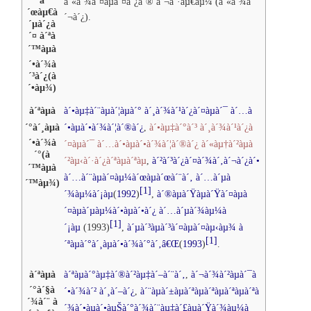
à
à´«à´¾à´¤àµà´¤à´¿à´®
à´¬à´·àµ€àµ¼
(
à´«à´¾à
´œàµ€à
´¬à´¿
).
´µà´¿à
´¤
à´ªà
´™àµà
´•à´¾à
´³à´¿
(
à
´•àµ¾
)
à´ªàµà
à´•àµ‡à´¨àµà´¦àµà´°
à´¸à´¾à´¹à´¿à´¤àµà´¯
à´…à
´°à´¸àµà
´•àµà´•à´¾à´¦à´®à´¿
,
à´•àµ‡à´°à´³
à´¸à´¾à´¹à´¿à
´•à´¾à
´¤àµà´¯
à´…à´•àµà´•à´¾à´¦à´®à´¿
à´«àµ†à´²àµà
´°
(
à
´²àµ‹à´·à´¿à´ªàµà´ªàµ
,
à´²à´³à´¿à´¤à´¾à´‚à´¬à´¿à´•
´™àµà
à´…à´¨àµà´¤àµ¼à´œàµà´œà´¨à´‚
à´…à´µà
´™àµ¾
)
[1]
´¾àµ¼à´¡àµ
(
1992
)
,
à´®àµà´Ÿàµà´Ÿà´¤àµà
´¤àµà´µàµ¼à´•àµà´•à´¿
à´…à´µà´¾àµ¼à
[1]
´¡àµ
(1993)
,
à´µà´³àµà´³à´¤àµà´¤àµ‹àµ¾
à
[1]
´ªàµà´°à´¸àµà´•à´¾à´°à´‚
â€Œ
(
1993
)
.
à´ªàµà
à´ªàµà´°àµ‡à´®à´²àµ‡à´–à´¨à´‚
,
à´¬à´¾à´²àµà´¯à
´°à´§à
´•à´¾à´²
à´¸à´–à´¿
,
à´¨àµà´±àµà´ªàµà´ªàµà´ªàµà´ªà
´¾à´¨
à
´¾à´•àµà´•àµŠà´°à´¾à´¨àµ‡à´£àµà´Ÿà´¾àµ¼à