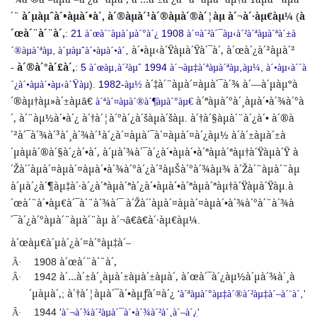
´¨
à´µàµˆà´•àµà´•à´‚
à´®àµà´¹à´®àµà´®à´¦àµ
à´¬à´·àµ€àµ¼
à
(
´œà´¨à´¨à´‚
:
21
1908
à´œà´¨àµà´µà´°à´¿
à´¤à´²à´¯àµ‹à´²à´ªàµà´ªà´±à
à´•àµ‹à´Ÿàµà´Ÿà´¯à´‚
à´œà´¿à´²àµà´²
,
´®àµà´ªàµ
à´µàµˆà´•àµà´•à´‚
à´®à´°à´£à´‚
-
:
5
1994
,
à´œàµ‚à´²àµˆ
à´¬àµ‡à´ªàµà´ªàµ‚àµ¼
à´•àµ‹à´´à
à´‡à´¨àµà´¤àµà´¯à´¾
à´—à´µàµºà
).
1982-
´¿à´•àµà´•àµ‹à´Ÿàµ
àµ½
´®àµ†àµ»à´±àµ
à´ªàµà´°à´¸àµà´•à´¾à´°à
â€
à´ªà´¤àµà´®à´¶àµà´°àµ€
´‚
à´¨àµ½à´•à´¿
à´†à´¦à´°à´¿à´šàµà´šàµ
à´†à´§àµà´¨à´¿à´•
à´®à
.
´²à´¯à´¾à´³à´¸à´¾à´¹à´¿à´¤àµà´¯à´¤àµà´¤à´¿àµ½
à´à´±àµà´±à
´µàµà´®à´§à´¿à´•à´‚
à´µà´¾à´¯à´¿à´•àµà´•à´ªàµà´ªàµ†à´Ÿàµà´Ÿ
à
´Žà´´àµà´¤àµà´¤àµà´•à´¾à´°à´¿à´²àµŠà´°à´¾àµ¾
à´Žà´¨àµà´¨àµ
à´µà´¿à´¶àµ‡à´·à´¿à´ªàµà´ªà´¿à´•àµà´•à´ªàµà´ªàµ†à´Ÿàµà´Ÿàµ
à
.
´œà´¨à´•àµ€à´¯à´¨à´¾à´¯
à´Žà´´àµà´¤àµà´¤àµà´•à´¾à´°à´¨à´¾à
´¯à´¿à´°àµà´¨àµà´¨àµ
à´¬
à´·àµ€àµ¼
â€â€
.
à´œàµ€à´µà´¿à´¤à´°àµ‡à´–
à´œà´¨à´¨à´‚
1908
Â·
à´…à´±à´¸àµà´±àµà´±àµà´‚
à´œà´¯à´¿àµ½à´µà´¾à´¸à
1942
Â·
´µàµà´‚
à´†à´¦àµà´¯à´•àµƒà´¤à´¿
;
'
'
à´ªàµà´°àµ‡à´®à´²àµ‡à´–à´¨à´‚
1944 '
'
Â·
à´¬à´¾à´²àµà´¯à´•à´¾à´²à´¸à´–à´¿