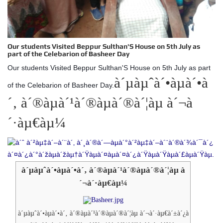
Our students Visited Beppur Sulthan'S House on 5th July as
part of the Celebarion of Basheer Day
Our students Visited Beppur Sulthan'S House on 5th July as part
à´µàµˆà´•àµà´•à
of the Celebarion of Basheer Day.
´‚
à´®àµà´¹à´®àµà´®à´¦àµ
à´¬à
´·àµ€àµ¼
à´µàµˆà´•àµà´•à´‚
à´®àµà´¹à´®àµà´®à´¦àµ
à
´¬à´·àµ€àµ¼
à´µàµˆà´•àµà´•à´‚
à´®àµà´¹à´®àµà´®à´¦àµ
à´¬à´·àµ€à´±à´¿à