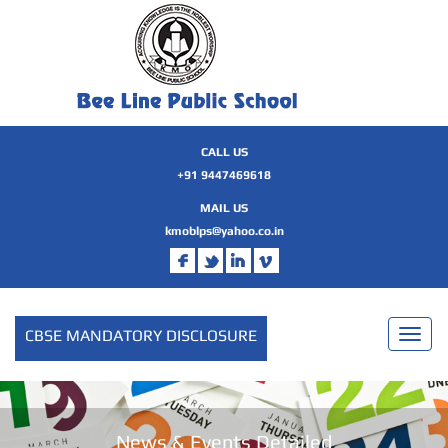
CALL US
+91 9447469618
MAIL US
kmoblps@yahoo.co.in
CBSE MANDATORY DISCLOSURE
Toggl
naviga
News & Events Detailed